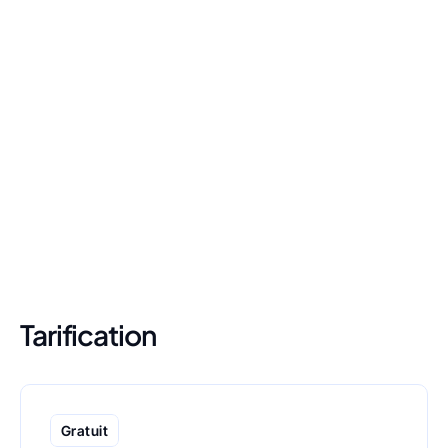
Sophia
Agrégée de Lettres anciennes et professeur de 
Français.
Coach des sections : 
Compréhension de 
texte, Argumentation, Expression
Tarification
Gratuit