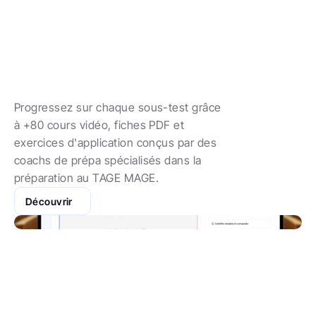
Cours TAGE MAGE
Des
cours
TAGE
MAGE
en
vidéo
pour
maîtriser
chaque
notion
Progressez sur chaque sous-test grâce 
à +80 cours vidéo, fiches PDF et 
exercices d'application conçus par des 
coachs de prépa spécialisés dans la 
préparation au TAGE MAGE.
Découvrir
Entraînements TAGE MAGE
+1800
exercices
TAGE
MAGE