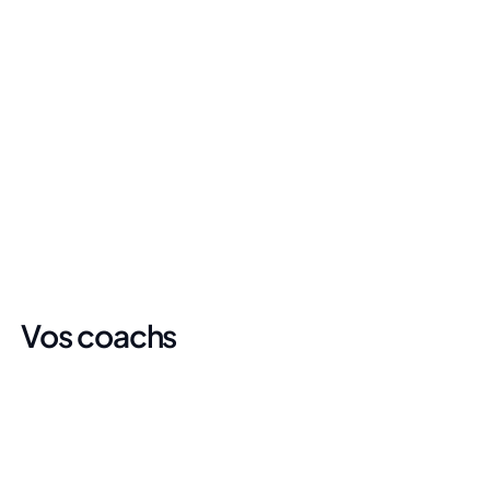
Une préparation en ligne moins chère qu'un 
livre
Testez la plateforme avec nos 15 sous-tests 
gratuits (sans coordonnées bancaires). Pour 
19,90€/mois, accédez à tous les cours, exercices 
et examens blancs pour réussir le TAGE MAGE.
Vos coachs