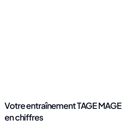
Offre
Profitez d'une réduction de bienvenue de -50% avec le code 
BIENVENUE50
Souscrire
Votre entraînement TAGE MAGE 
en chiffres