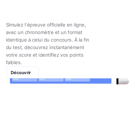
Passez
des
TAGE
MAGE
blancs
en
conditions
réelles
Simulez l'épreuve officielle en ligne, 
avec un chronomètre et un format 
identique à celui du concours. À la fin 
du test, découvrez instantanément 
votre score et identifiez vos points 
faibles.
Découvrir
Révision TAGE MAGE
Suivez
votre
progression
et
ciblez
vos
révisions
TAGE
MAGE